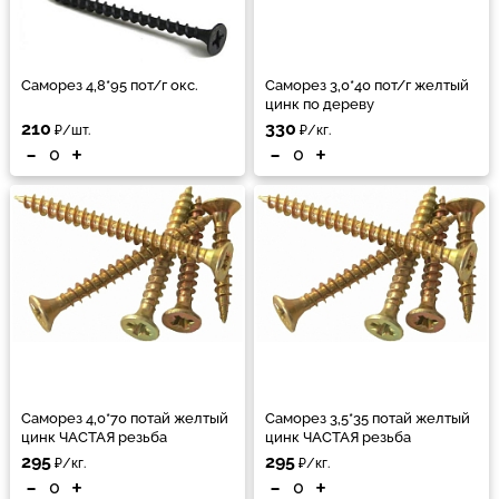
Саморез 4,8*95 пот/г окс.
Саморез 3,0*40 пот/г желтый
цинк по дереву
210
330
₽/шт.
₽/кг.
-
+
-
+
Саморез 4,0*70 потай желтый
Саморез 3,5*35 потай желтый
цинк ЧАСТАЯ резьба
цинк ЧАСТАЯ резьба
295
295
₽/кг.
₽/кг.
-
+
-
+