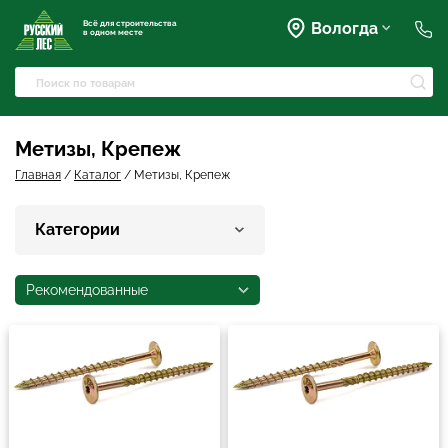
Всё для строительства
Вологда
в одном месте
+7 (911) 045-07-07
market@rusles-35.ru
+7 (921) 238-17-99
Преображенского, 63
Метизы, Крепеж
volles@rusles-35.ru
+7 (911) 501-72-50
Главная
/
Каталог
/
Метизы, Крепеж
Чернышевского, 141Б
sale@rusles-35.ru
+7 (921) 688-18-61
Категории
Окружное шоссе, 18
develop@rusles-35.ru
+7 (921) 140-23-23
Рекомендованные
Горького, 133
vologda@rusles-35.ru
+7 (921) 601-24-24
дер. Яскино, ул. Окружная,
2с1
d0ski@rusles-35.ru