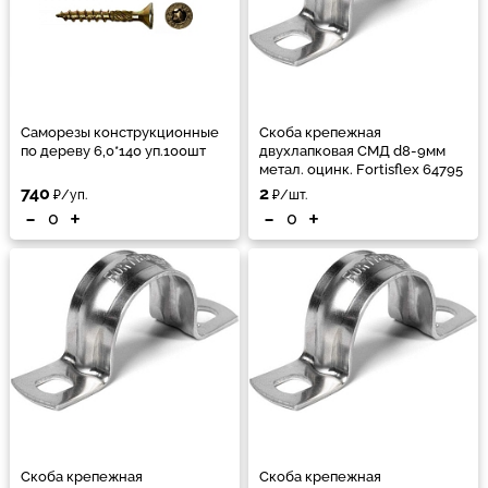
Саморезы конструкционные
Скоба крепежная
по дереву 6,0*140 уп.100шт
двухлапковая СМД d8-9мм
метал. оцинк. Fortisflex 64795
740
2
₽/уп.
₽/шт.
-
+
-
+
Скоба крепежная
Скоба крепежная