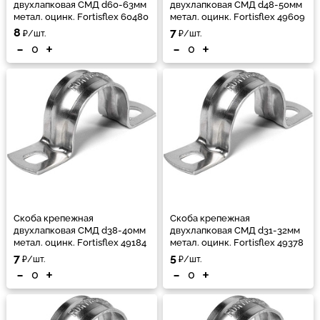
двухлапковая СМД d60-63мм
двухлапковая СМД d48-50мм
метал. оцинк. Fortisflex 60480
метал. оцинк. Fortisflex 49609
8
7
₽/шт.
₽/шт.
-
+
-
+
Скоба крепежная
Скоба крепежная
двухлапковая СМД d38-40мм
двухлапковая СМД d31-32мм
метал. оцинк. Fortisflex 49184
метал. оцинк. Fortisflex 49378
7
5
₽/шт.
₽/шт.
-
+
-
+