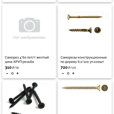
Саморез 4*60 пот/г желтый
Саморезы конструкционные
цинк КРУП.резьба
по дереву 6,0*120 уп.100шт
310
720
₽/кг.
₽/уп.
-
+
-
+