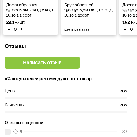
Доска обрезная
Брус обрезной
Доска 
25*120*6,0м. ОКПД 2 КОД
150*150*6,0м.ОКПД 2 КОД
25*150*
16.10.2 2 сорт
16.10.2 2сорт
16.10.2
243
152
₽/шт.
₽/ш
-
+
-
нет в наличии
Отзывы
Написать отзыв
0% покупателей рекомендуют этот товар
Цена
0,0
Качество
0,0
Отзывы с оценкой
5
(0)