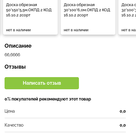
Доска обрезная
Доска обрезная
Доска 
50*150*5,5м.ОКПД 2 КОД
30*100*6,0м.ОКПД 2 КОД
32*100
16.10.2 2сорт
16.10.2 2сорт
16.10.2
нет в наличии
нет в наличии
нет в н
Описание
66,6666
Отзывы
Написать отзыв
0% покупателей рекомендуют этот товар
Цена
0,0
Качество
0,0