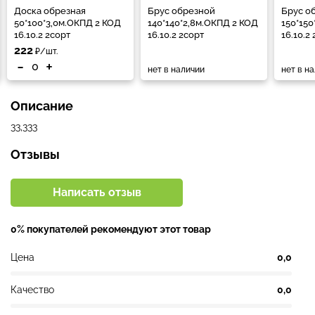
Доска обрезная
Брус обрезной
Брус о
50*100*3,0м.ОКПД 2 КОД
140*140*2,8м.ОКПД 2 КОД
150*15
16.10.2 2сорт
16.10.2 2сорт
16.10.2
222
₽/шт.
-
+
нет в наличии
нет в н
Описание
33,333
Отзывы
Написать отзыв
0% покупателей рекомендуют этот товар
Цена
0,0
Качество
0,0