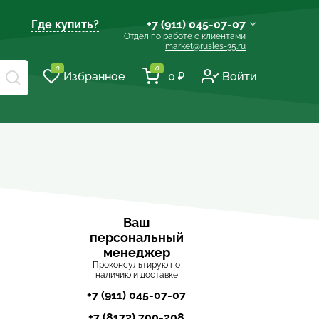
Где купить?
+7 (911) 045-07-07
Отдел по работе с клиентами
market@rusles-35.ru
+7 (921) 238-17-99
0
0
Избранное
0 ₽
Войти
volles@rusles-35.ru
+7 (911) 501-72-50
sale@rusles-35.ru
+7 (921) 688-18-61
develop@rusles-35.ru
+7 (921) 140-23-23
vologda@rusles-35.ru
+7 (921) 601-24-24
Ваш
персональный
d0ski@rusles-35.ru
менеджер
Проконсультирую по
наличию и доставке
+7 (911) 045-07-07
+7 (8172) 700-208