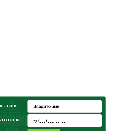
» - ваш
а готовы