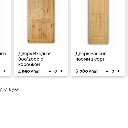
ина
Дверь Входная
Дверь массив
800*2000 с
900мм 1 сорт
коробкой
+
-
+
-
+
4 950
6 080
₽/шт.
₽/шт.
тствуют...