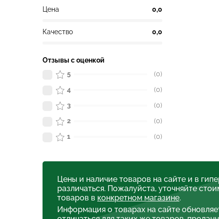
Цена
0,0
Качество
0,0
Отзывы с оценкой
5
(0)
4
(0)
3
(0)
2
(0)
1
(0)
Цены и наличие товаров на сайте и в гип
различаться. Пожалуйста, уточняйте стои
товаров в
конкретном магазине
.
Информация о товарах на сайте обновляе
отличаться для таких же товаров, проданн