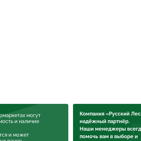
Компания «Русский Лес
ермаркетах могут
мость и наличие
надёжный партнёр.
Наши менеджеры всегд
тся и может
помочь вам в выборе и
ых ранее.