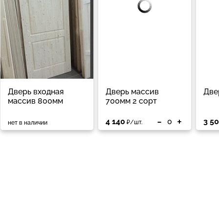
Дверь входная
Дверь массив
Две
массив 800мм
700мм 2 сорт
-
+
4 140
3 5
₽/шт.
нет в наличии