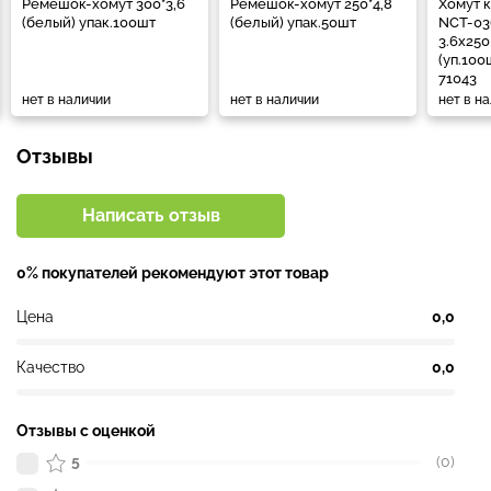
Ремешок-хомут 300*3,6
Ремешок-хомут 250*4,8
Хомут 
(белый) упак.100шт
(белый) упак.50шт
NCT-03
3.6х250
(уп.100
71043
нет в наличии
нет в наличии
нет в н
Отзывы
Написать отзыв
0% покупателей рекомендуют этот товар
Цена
0,0
Качество
0,0
Отзывы с оценкой
5
(0)