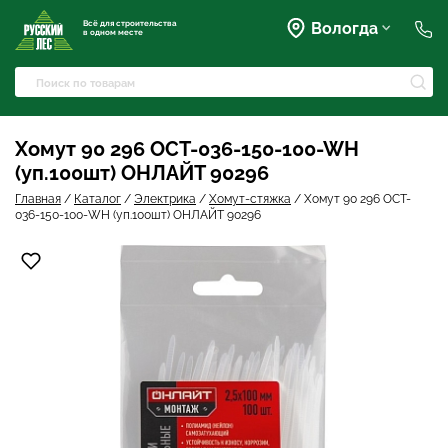
Всё для строительства
Вологда
в одном месте
+7 (911) 045-07-07
market@rusles-35.ru
+7 (921) 238-17-99
Преображенского, 63
Хомут 90 296 OCT-036-150-100-WH
volles@rusles-35.ru
(уп.100шт) ОНЛАЙТ 90296
+7 (911) 501-72-50
Чернышевского, 141Б
Главная
/
Каталог
/
Электрика
/
Хомут-стяжка
/
Хомут 90 296 OCT-
sale@rusles-35.ru
036-150-100-WH (уп.100шт) ОНЛАЙТ 90296
+7 (921) 688-18-61
Окружное шоссе, 18
develop@rusles-35.ru
+7 (921) 140-23-23
Горького, 133
vologda@rusles-35.ru
+7 (921) 601-24-24
дер. Яскино, ул. Окружная,
2с1
d0ski@rusles-35.ru