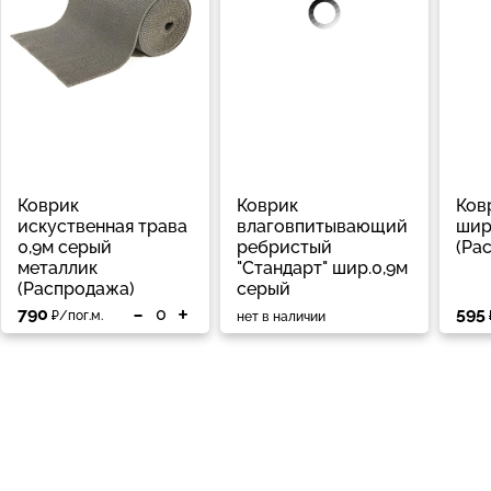
Коврик
Коврик
Ков
искуственная трава
влаговпитывающий
шир
0,9м серый
ребристый
(Ра
металлик
"Стандарт" шир.0,9м
(Распродажа)
серый
-
+
790
595
₽/пог.м.
нет в наличии