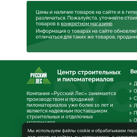
Цены и наличие товаров на сайте и в гип
различаться. Пожалуйста, уточняйте стои
товаров в
конкретном магазине
.
Информация о товарах на сайте обновляе
отличаться для таких же товаров, проданн
Ве
Центр строительных
РУС
и пиломатериалов
Д
О
Компания «Русский Лес» занимается
С
производством и продажей
пиломатериалов уже более 10 лет и
Л
является надежным поставщиком
П
строительных и отделочных
О
материалов.
П
Мы используем файлы cookie и обрабатываем перс
О компании
Т
пользоваться сайтом, вы соглашаетесь с условиям