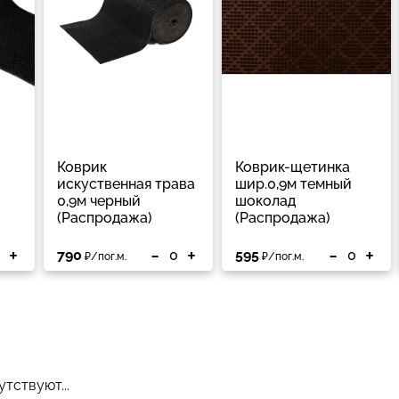
Коврик
Коврик-щетинка
искуственная трава
шир.0,9м темный
0,9м черный
шоколад
(Распродажа)
(Распродажа)
+
-
+
-
+
790
595
₽/пог.м.
₽/пог.м.
тствуют...