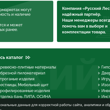
Компания «Русский Лес
ермаркетах могут
мость и наличие
надёжный партнёр.
Наши менеджеры всегд
тся и может
помочь вам в выборе и
ых ранее.
комплектации товара.
сь каталог
СКИЙ
ревесно-плитные материалы
Гип
брезной пиломатериал
Двер
троганые изделия
Игру
естницы, Мебельный щит
Изо
рофилированные изделия
Инв
тделка бань ЛИПА, ОСИНА
Инс
огонажные изделия
Кров
ональные данные для корректной работы сайта, аналитики и об
опливные брикеты, Дрова группа
Лако
и.