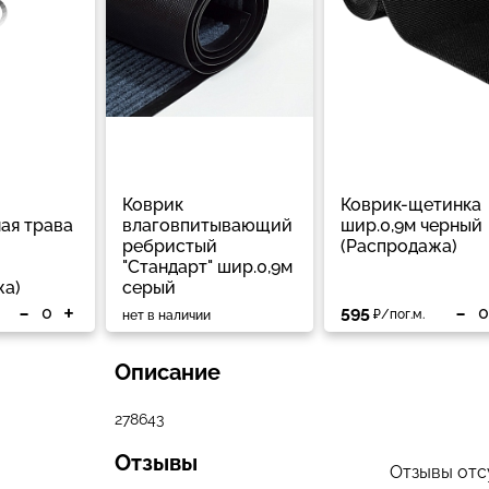
Коврик
Коврик-щетинка
ая трава
влаговпитывающий
шир.0,9м черный
ребристый
(Распродажа)
"Стандарт" шир.0,9м
жа)
серый
-
+
-
595
₽/пог.м.
нет в наличии
Описание
278643
Отзывы
Отзывы отсу