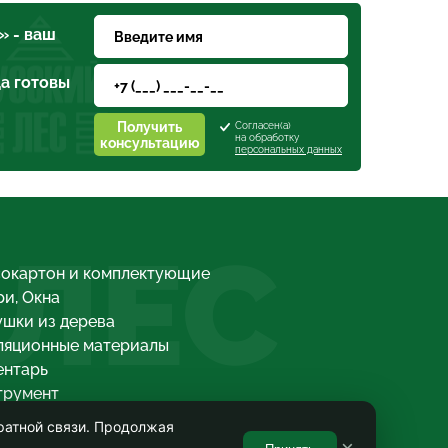
» - ваш
а готовы
Получить
Согласен(а)
на обработку
консультацию
персональных данных
 ЛЕС
сокартон и комплектующие
и, Окна
шки из дерева
ляционные материалы
ентарь
трумент
ля и водосточные системы
ратной связи. Продолжая
красочная продукция, Антисептики