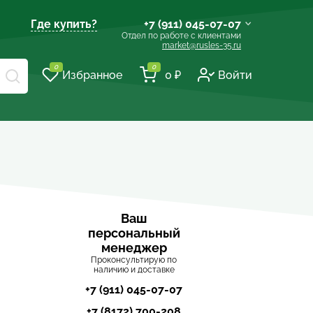
Где купить?
+7 (911) 045-07-07
Отдел по работе с клиентами
market@rusles-35.ru
+7 (921) 238-17-99
0
0
Избранное
0 ₽
Войти
volles@rusles-35.ru
+7 (911) 501-72-50
sale@rusles-35.ru
+7 (921) 688-18-61
develop@rusles-35.ru
+7 (921) 140-23-23
vologda@rusles-35.ru
+7 (921) 601-24-24
Ваш
персональный
d0ski@rusles-35.ru
менеджер
Проконсультирую по
наличию и доставке
+7 (911) 045-07-07
+7 (8172) 700-208