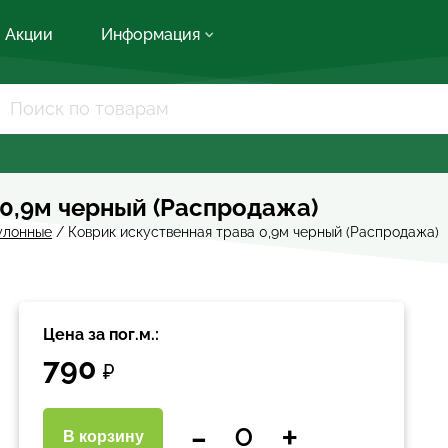
Акции
Информация
 0,9м черный (Распродажа)
улонные
/
Коврик искуственная трава 0,9м черный (Распродажа)
Цена за пог.м.:
790
₽
-
+
В корзину