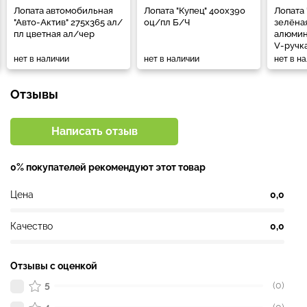
Лопата автомобильная
Лопата "Купец" 400х390
Лопата 
"Авто-Актив" 275х365 ал/
оц/пл Б/Ч
зелёна
пл цветная ал/чер
алюмин
V-ручк
нет в наличии
нет в наличии
нет в н
Отзывы
Написать отзыв
0% покупателей рекомендуют этот товар
Цена
0,0
Качество
0,0
Отзывы с оценкой
5
(0)
4
(0)