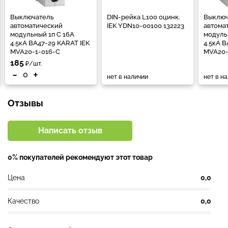
Выключатель
DIN-рейка L100 оцинк.
Выключ
автоматический
IEK YDN10-00100 132223
автома
модульный 1п C 16А
модуль
4.5кА ВА47-29 KARAT IEK
4.5кА В
MVA20-1-016-C
MVA20-
185
₽/шт.
-
+
нет в наличии
нет в н
Отзывы
Написать отзыв
0% покупателей рекомендуют этот товар
Цена
0,0
Качество
0,0