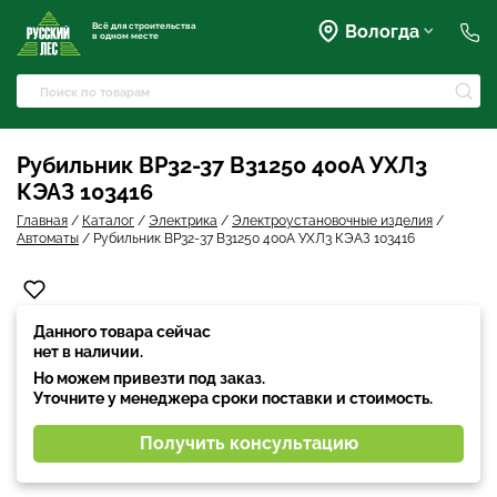
Всё для строительства
Вологда
в одном месте
+7 (911) 045-07-07
market@rusles-35.ru
+7 (921) 238-17-99
Преображенского, 63
Рубильник ВР32-37 В31250 400А УХЛ3
volles@rusles-35.ru
КЭАЗ 103416
+7 (911) 501-72-50
Чернышевского, 141Б
Главная
/
Каталог
/
Электрика
/
Электроустановочные изделия
/
sale@rusles-35.ru
Автоматы
/
Рубильник ВР32-37 В31250 400А УХЛ3 КЭАЗ 103416
+7 (921) 688-18-61
Окружное шоссе, 18
develop@rusles-35.ru
+7 (921) 140-23-23
Данного товара сейчас
Горького, 133
vologda@rusles-35.ru
нет в наличии.
+7 (921) 601-24-24
Но можем привезти под заказ.
дер. Яскино, ул. Окружная,
Уточните у менеджера сроки поставки и стоимость.
2с1
d0ski@rusles-35.ru
Получить консультацию