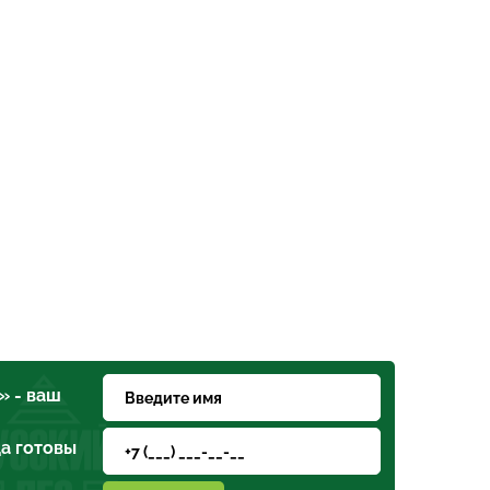
» - ваш
а готовы