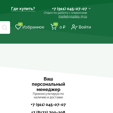
Где купить?
+7 (911) 045-07-07
Отдел по работе с клиентами
market@rusles-35.ru
+7 (921) 238-17-99
0
0
Избранное
0 ₽
Войти
volles@rusles-35.ru
+7 (911) 501-72-50
sale@rusles-35.ru
+7 (921) 688-18-61
develop@rusles-35.ru
+7 (921) 140-23-23
vologda@rusles-35.ru
+7 (921) 601-24-24
Ваш
персональный
d0ski@rusles-35.ru
менеджер
Проконсультирую по
наличию и доставке
+7 (911) 045-07-07
+7 (8172) 700-208