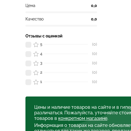
Цена
0,0
Качество
0,0
Отзывы с оценкой
5
(0)
4
(0)
3
(0)
2
(0)
1
(0)
Цены и наличие товаров на сайте и в гип
различаться. Пожалуйста, уточняйте стои
товаров в
конкретном магазине
.
Информация о товарах на сайте обновляе
отличаться для таких же товаров, проданн