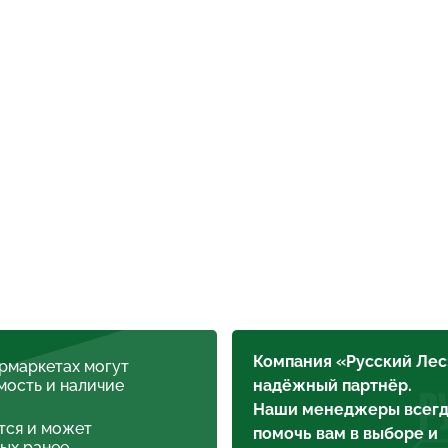
Компания «Русский Лес
ермаркетах могут
мость и наличие
надёжный партнёр.
Наши менеджеры всегд
тся и может
помочь вам в выборе и
ых ранее.