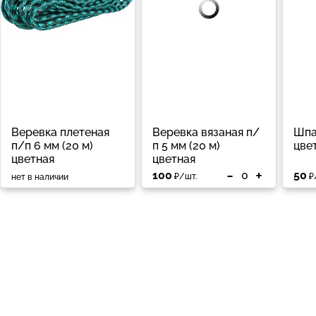
Веревка плетеная
Веревка вязаная п/
Шпа
п/п 6 мм (20 м)
п 5 мм (20 м)
цве
цветная
цветная
-
+
100
50
₽/шт.
₽
нет в наличии