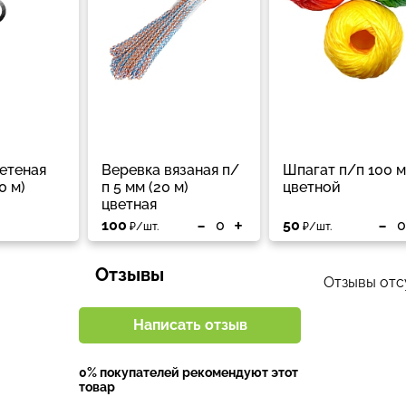
етеная
Веревка вязаная п/
Шпагат п/п 100 м
0 м)
п 5 мм (20 м)
цветной
цветная
-
+
-
100
50
₽/шт.
₽/шт.
Отзывы
Отзывы отсу
Написать отзыв
0% покупателей рекомендуют этот
товар