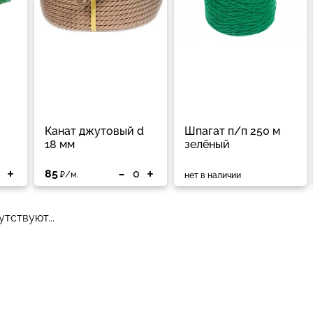
Канат джутовый d
Шпагат п/п 250 м
18 мм
зелёный
+
-
+
85
₽/м.
нет в наличии
тствуют...