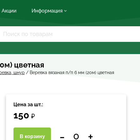
Акции
Информация
20м) цветная
ревка, шнур
/
Веревка вязаная п/п 6 мм (20м) цветная
Цена за шт.:
150
₽
-
+
В корзину