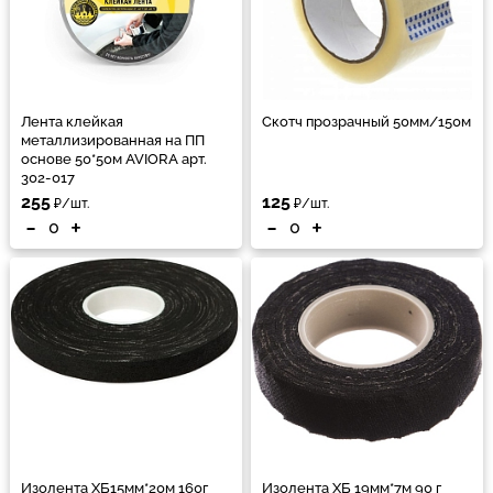
Лента клейкая
Скотч прозрачный 50мм/150м
металлизированная на ПП
основе 50*50м AVIORA арт.
302-017
255
125
₽/шт.
₽/шт.
-
+
-
+
Изолента ХБ15мм*20м 160г
Изолента ХБ 19мм*7м 90 г