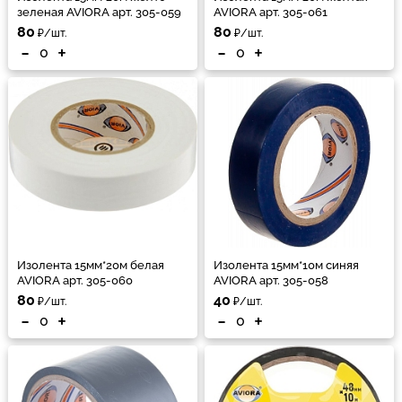
зеленая AVIORA арт. 305-059
AVIORA арт. 305-061
80
80
₽/шт.
₽/шт.
-
+
-
+
Изолента 15мм*20м белая
Изолента 15мм*10м синяя
AVIORA арт. 305-060
AVIORA арт. 305-058
80
40
₽/шт.
₽/шт.
-
+
-
+