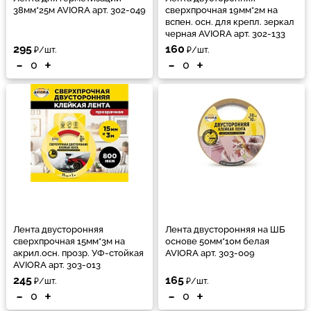
38мм*25м AVIORA арт. 302-049
сверхпрочная 19мм*2м на
вспен. осн. для крепл. зеркал
черная AVIORA арт. 302-133
295
160
₽/шт.
₽/шт.
-
+
-
+
Лента двусторонняя
Лента двусторонняя на ШБ
сверхпрочная 15мм*3м на
основе 50мм*10м белая
акрил.осн. прозр. УФ-стойкая
AVIORA арт. 303-009
AVIORA арт. 303-013
245
165
₽/шт.
₽/шт.
-
+
-
+