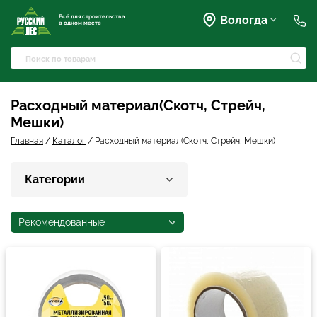
Всё для строительства
Вологда
в одном месте
+7 (911) 045-07-07
market@rusles-35.ru
+7 (921) 238-17-99
Преображенского, 63
Расходный материал(Скотч, Стрейч,
volles@rusles-35.ru
Мешки)
+7 (911) 501-72-50
Чернышевского, 141Б
Главная
/
Каталог
/
Расходный материал(Скотч, Стрейч, Мешки)
sale@rusles-35.ru
+7 (921) 688-18-61
Окружное шоссе, 18
Категории
develop@rusles-35.ru
+7 (921) 140-23-23
Горького, 133
Рекомендованные
vologda@rusles-35.ru
+7 (921) 601-24-24
дер. Яскино, ул. Окружная,
2с1
d0ski@rusles-35.ru