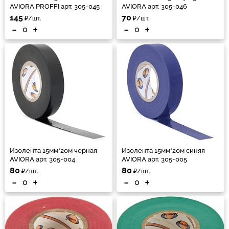
AVIORA PROFFI арт. 305-045
AVIORA арт. 305-046
145
70
₽/шт.
₽/шт.
-
+
-
+
Изолента 15мм*20м черная
Изолента 15мм*20м синяя
AVIORA арт. 305-004
AVIORA арт. 305-005
80
80
₽/шт.
₽/шт.
-
+
-
+