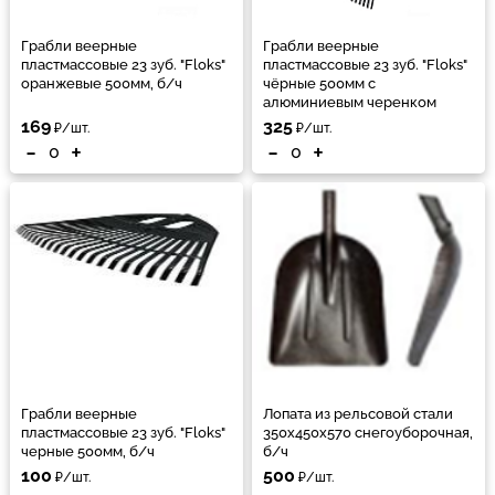
Грабли веерные
Грабли веерные
пластмассовые 23 зуб. "Floks"
пластмассовые 23 зуб. "Floks"
оранжевые 500мм, б/ч
чёрные 500мм с
алюминиевым черенком
169
325
₽/шт.
₽/шт.
-
+
-
+
Грабли веерные
Лопата из рельсовой стали
пластмассовые 23 зуб. "Floks"
350х450х570 снегоуборочная,
черные 500мм, б/ч
б/ч
100
500
₽/шт.
₽/шт.