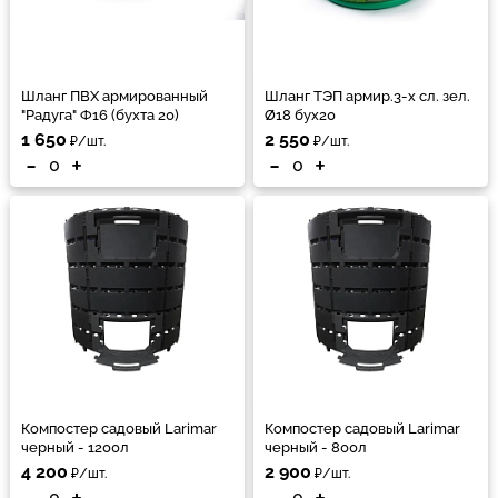
Шланг ПВХ армированный
Шланг ТЭП армир.3-х сл. зел.
"Радуга" Ф16 (бухта 20)
Ø18 бух20
1 650
2 550
₽/шт.
₽/шт.
-
+
-
+
Компостер садовый Larimar
Компостер садовый Larimar
черный - 1200л
черный - 800л
4 200
2 900
₽/шт.
₽/шт.
-
+
-
+