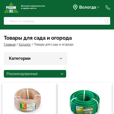
Всё для строительства
Вологда
в одном месте
+7 (911) 045-07-07
market@rusles-35.ru
+7 (921) 238-17-99
Преображенского, 63
Товары для сада и огорода
volles@rusles-35.ru
+7 (911) 501-72-50
Главная
/
Каталог
/
Товары для сада и огорода
Чернышевского, 141Б
sale@rusles-35.ru
+7 (921) 688-18-61
Категории
Окружное шоссе, 18
develop@rusles-35.ru
+7 (921) 140-23-23
Рекомендованные
Горького, 133
vologda@rusles-35.ru
+7 (921) 601-24-24
дер. Яскино, ул. Окружная,
2с1
d0ski@rusles-35.ru