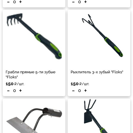
-
+
-
+
Грабли прямые 5-ти зубые
Рыхлитель 3-х зубый "Floks"
"Floks"
150
150
₽/шт.
₽/шт.
-
+
-
+