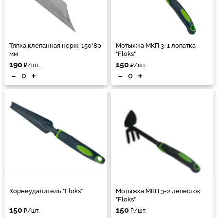
Тяпка клепанная нерж. 150*80
Мотыжка МКП 3-1 лопатка
мм
"Floks"
190
150
₽/шт.
₽/шт.
-
+
-
+
Корнеудалитель "Floks"
Мотыжка МКП 3-2 лепесток
"Floks"
150
150
₽/шт.
₽/шт.