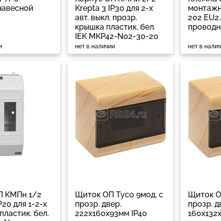
навесной
Krepta 3 IP30 для 2-х
монтажн
авт. выкл. прозр.
202 EU2.
крышка пластик. бел.
проводн
IEK MKP42-N02-30-20
и
нет в наличии
нет в нали
П КМПн 1/2
Щиток ОП Тусо 9мод. с
Щиток О
P20 для 1-2-х
прозр. двер.
прозр. д
 пластик. бел.
222х160х93мм IP40
160х132