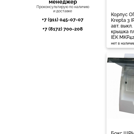
менеджер
Проконсультирую по наличию
и доставке
Корпус О
+7 (911) 045-07-07
Krepta 3 I
авт. выкл.
+7 (8172) 700-208
крышка пл
IEK MKP4
нет в наличи
Бокс ЩРН