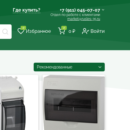
Где купить?
+7 (911) 045-07-07
Отдел по работе с клиентами
market@rusles-35.ru
+7 (921) 238-17-99
0
0
Избранное
0 ₽
Войти
volles@rusles-35.ru
+7 (911) 501-72-50
sale@rusles-35.ru
+7 (921) 688-18-61
Рекомендованные
develop@rusles-35.ru
+7 (921) 140-23-23
vologda@rusles-35.ru
+7 (921) 601-24-24
d0ski@rusles-35.ru