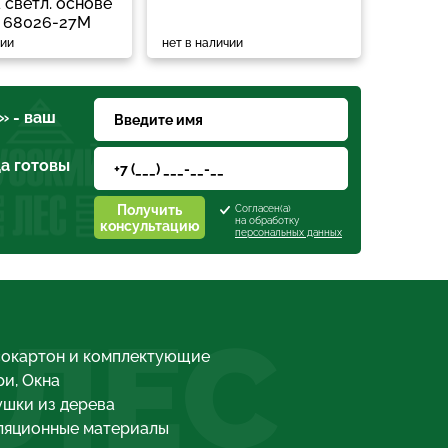
 светл. основе
 68026-27М
чии
нет в наличии
» - ваш
а готовы
Получить
Согласен(а)
на обработку
консультацию
персональных данных
 ЛЕС
сокартон и комплектующие
и, Окна
шки из дерева
ляционные материалы