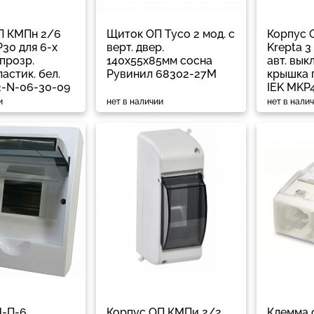
П КМПн 2/6
Щиток ОП Тусо 2 мод. с
Корпус 
P30 для 6-х
верт. двер.
Krepta 3
 прозр.
140х55х85мм сосна
авт. выкл
астик. бел.
Рувинил 68302-27М
крышка п
2-N-06-30-09
IEK MKP
и
нет в наличии
нет в нали
-П-6
Корпус ОП КМПи 2/2
Клемма 