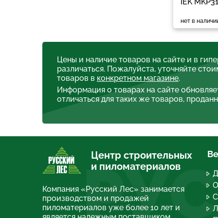
IEK MKP3
нет в наличи
Цены и наличие товаров на сайте и в гип
различаться. Пожалуйста, уточняйте стои
товаров в
конкретном магазине
.
Информация о товарах на сайте обновляе
отличаться для таких же товаров, проданн
Ве
Центр строительных
РУС
и пиломатериалов
Д
О
Компания «Русский Лес» занимается
С
производством и продажей
пиломатериалов уже более 10 лет и
Л
является надежным поставщиком