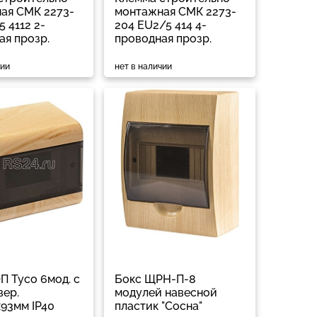
ая СМК 2273-
монтажная СМК 2273-
5 4112 2-
204 EU2/5 414 4-
ая прозр.
проводная прозр.
чии
нет в наличии
П Тусо 6мод. с
Бокс ЩРН-П-8
вер.
модулей навесной
х93мм IP40
пластик "Сосна"