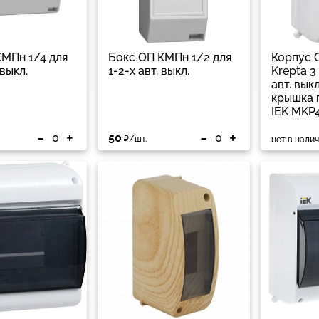
КМПн 1/4 для
Бокс ОП КМПн 1/2 для
Корпус 
 выкл.
1-2-х авт. выкл.
Krepta 3
авт. выкл
крышка п
IEK MKP
-
+
-
+
50
₽/шт.
нет в нали