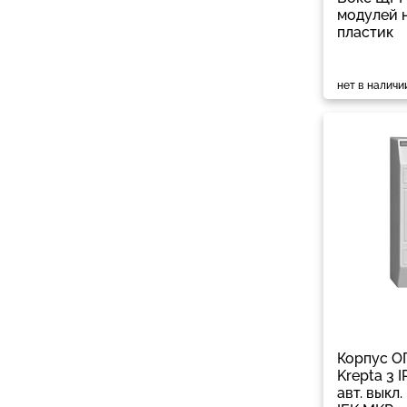
модулей 
пластик
нет в наличи
Корпус О
Krepta 3 I
авт. выкл.