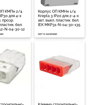
ОП КМПн 2/4
Корпус ОП КМНн 1/4
 IP30 для 4-х
Krepta 3 IP20 для 2-4-х
. прозр.
авт. выкл. пластик. бел.
ластик. бел.
IEK MKP31-N-04-30-135
42-N-04-30-12
чии
нет в наличии
строительно-
Клемма строительно-