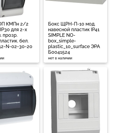
ОП КМПн 2/2
Бокс ЩРН-П-10 мод.
 IP30 для 2-х
навесной пластик IP41
. прозр.
SIMPLE NO-
ластик. бел.
box_simple-
42-N-02-30-20
plastic_10_surface ЭРА
Б0041524
чии
нет в наличии