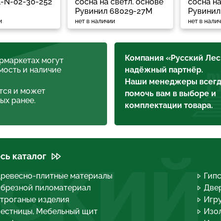
1-N-02-30-252
сосна на светл. основе
сосна на
Рувинил 68029-27М
Рувинил
и
нет в наличии
нет в нали
Компания «Русский Лес
ермаркетах могут
мость и наличие
надёжный партнёр.
Наши менеджеры всегд
тся и может
помочь вам в выборе и
ых ранее.
комплектации товара.
сь каталог
СКИЙ
ревесно-плитные материалы
Гип
брезной пиломатериал
Двер
троганые изделия
Игру
естницы, Мебельный щит
Изо