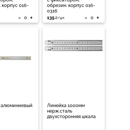
 корпус 016-
обрезин. корпус 016-
0316
-
+
-
+
135
₽/шт.
 алюминиевый
Линейка 1000мм
нерж.сталь
двухсторонняя шкала