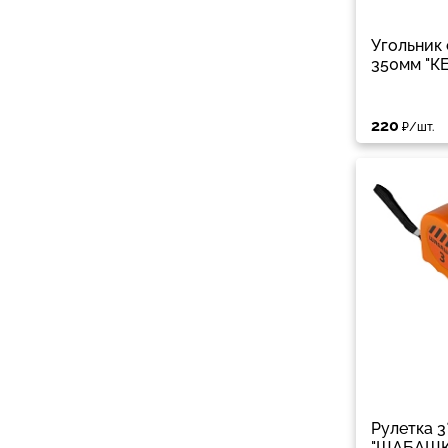
Угольник
350мм "К
220
₽/шт.
Рулетка 3
"ШАБАШК