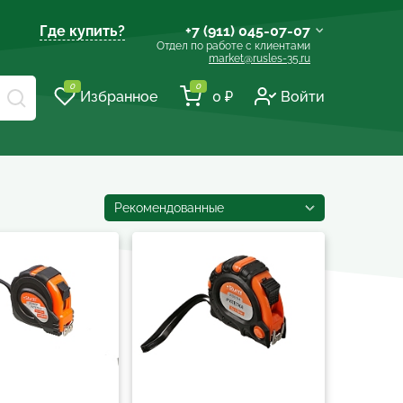
Где купить?
+7 (911) 045-07-07
Отдел по работе с клиентами
market@rusles-35.ru
+7 (921) 238-17-99
0
0
Избранное
0 ₽
Войти
volles@rusles-35.ru
+7 (911) 501-72-50
sale@rusles-35.ru
+7 (921) 688-18-61
Рекомендованные
develop@rusles-35.ru
+7 (921) 140-23-23
vologda@rusles-35.ru
+7 (921) 601-24-24
d0ski@rusles-35.ru