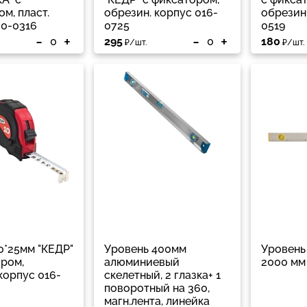
м, пласт.
обрезин. корпус 016-
обрезин.
20-0316
0725
0519
-
+
-
+
295
180
₽/шт.
₽/шт.
0*25мм "КЕДР"
Уровень 400мм
Уровень
ором,
алюминиевый
2000 мм
корпус 016-
скелетный, 2 глазка+ 1
поворотный на 360,
магн.лента, линейка