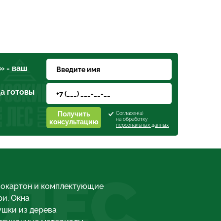
» - ваш
а готовы
Получить
Согласен(а)
на обработку
консультацию
персональных данных
 ЛЕС
сокартон и комплектующие
и, Окна
шки из дерева