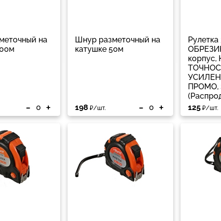
меточный на
Шнур разметочный на
Рулетка 
100м
катушке 50м
ОБРЕЗ
корпус,
ТОЧНОСТ
УСИЛЕН
ПРОМО, 
(Распро
-
+
-
+
198
125
₽/шт.
₽/шт.