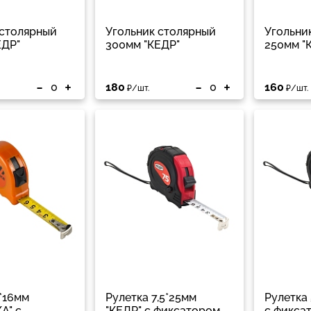
 столярный
Угольник столярный
Угольни
ЕДР"
300мм "КЕДР"
250мм "
-
+
-
+
180
160
₽/шт.
₽/шт.
*16мм
Рулетка 7,5*25мм
Рулетка 
А" с
"КЕДР" с фиксатором,
с фикса