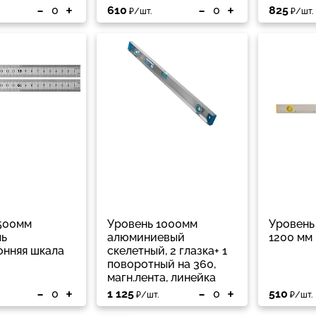
-
+
-
+
610
825
₽/шт.
₽/шт.
500мм
Уровень 1000мм
Уровень
ль
алюминиевый
1200 мм
онняя шкала
скелетный, 2 глазка+ 1
поворотный на 360,
магн.лента, линейка
-
+
-
+
1 125
510
₽/шт.
₽/шт.