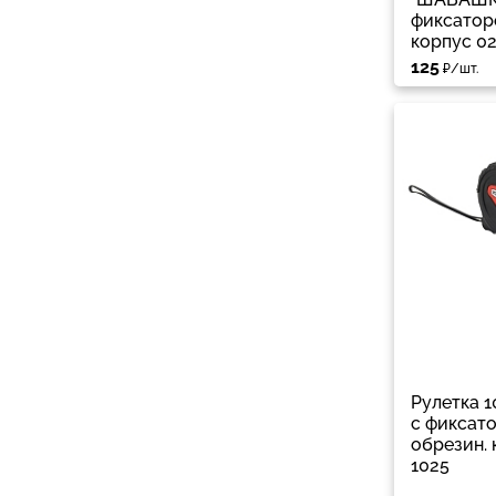
фиксаторо
корпус 0
125
₽/шт.
Рулетка 1
с фиксат
обрезин. 
1025