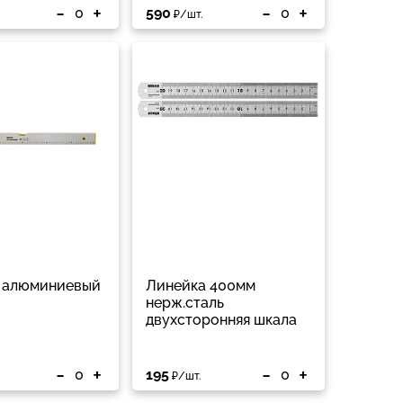
-
+
-
+
590
₽/шт.
 алюминиевый
Линейка 400мм
нерж.сталь
двухсторонняя шкала
-
+
-
+
195
₽/шт.