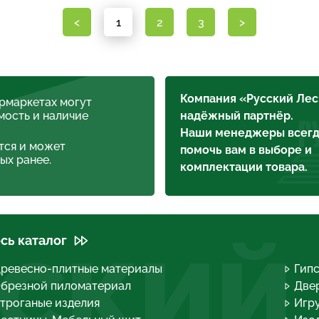
<
1
2
3
>
Компания «Русский Лес
ермаркетах могут
мость и наличие
надёжный партнёр.
Наши менеджеры всегд
тся и может
помочь вам в выборе и
ых ранее.
комплектации товара.
сь каталог
СКИЙ
ревесно-плитные материалы
Гип
брезной пиломатериал
Двер
троганые изделия
Игру