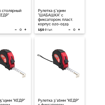
к столярный
Рулетка 5*19мм
КЕДР"
"ШАБАШКА" с
фиксатором, пласт.
корпус 020-0519
-
+
-
+
150
₽/шт.
5*19мм "КЕДР"
Рулетка 3*16мм "КЕДР"
тором,
с фиксатором,