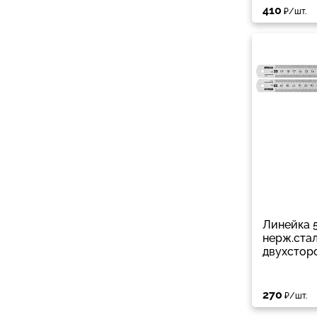
410
₽/шт.
Линейка 
нерж.ста
двухстор
270
₽/шт.