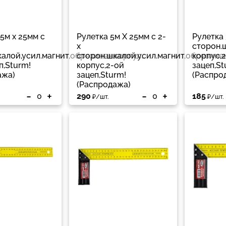
,5м x 25мм с
Рулетка 5м Х 25мм с 2-
Рулетка 
х
сторон.
алой,усил.магнит,обрезинен.корпус,
сторон.шкалой,усил.магнит,обрезине
корпус,
п,Sturm!
корпус,2-ой
зацеп,St
ажа)
зацеп,Sturm!
(Распро
(Распродажа)
-
+
-
+
290
185
₽/шт.
₽/шт.