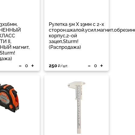
3х16мм,
Рулетка 5м Х 19мм с 2-х
ИНЕННЫЙ
сторон.шкалой,усил.магнит,обрези
 КЛАСС
корпус,2-ой
И II,
зацеп,Sturm!
НЫЙ магнит,
(Распродажа)
Sturm!
дажа)
-
+
-
+
250
₽/шт.