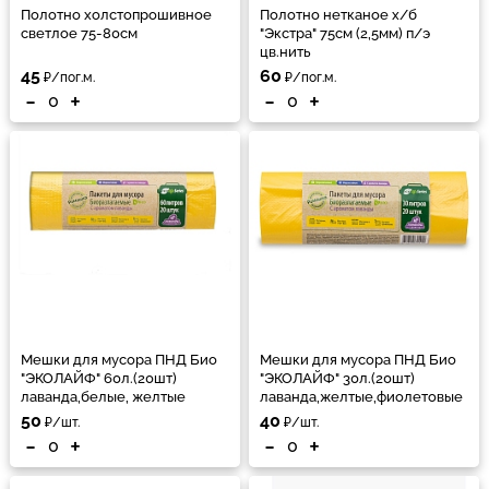
Полотно холстопрошивное
Полотно нетканое х/б
светлое 75-80см
"Экстра" 75см (2,5мм) п/э
цв.нить
45
60
₽/пог.м.
₽/пог.м.
-
+
-
+
Мешки для мусора ПНД Био
Мешки для мусора ПНД Био
"ЭКОЛАЙФ" 60л.(20шт)
"ЭКОЛАЙФ" 30л.(20шт)
лаванда,белые, желтые
лаванда,желтые,фиолетовые
50
40
₽/шт.
₽/шт.
-
+
-
+