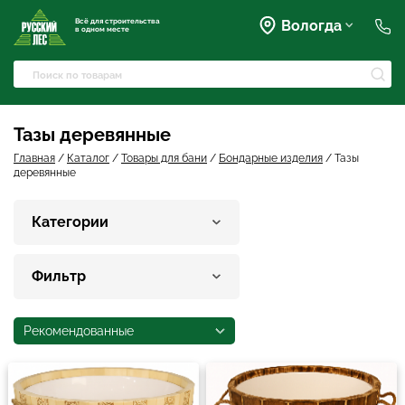
Всё для строительства
Вологда
в одном месте
+7 (911) 045-07-07
market@rusles-35.ru
+7 (921) 238-17-99
Преображенского, 63
Тазы деревянные
volles@rusles-35.ru
+7 (911) 501-72-50
Главная
/
Каталог
/
Товары для бани
/
Бондарные изделия
/
Тазы
деревянные
Чернышевского, 141Б
sale@rusles-35.ru
+7 (921) 688-18-61
Категории
Окружное шоссе, 18
develop@rusles-35.ru
+7 (921) 140-23-23
Горького, 133
Фильтр
vologda@rusles-35.ru
+7 (921) 601-24-24
дер. Яскино, ул. Окружная,
2с1
Рекомендованные
d0ski@rusles-35.ru