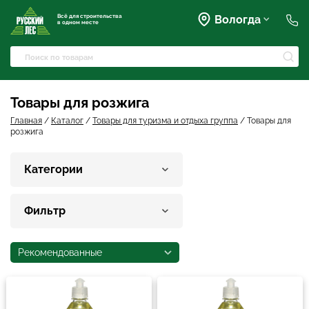
Всё для строительства
Вологда
в одном месте
+7 (911) 045-07-07
market@rusles-35.ru
+7 (921) 238-17-99
Преображенского, 63
Товары для розжига
volles@rusles-35.ru
+7 (911) 501-72-50
Главная
/
Каталог
/
Товары для туризма и отдыха группа
/
Товары для
розжига
Чернышевского, 141Б
sale@rusles-35.ru
+7 (921) 688-18-61
Категории
Окружное шоссе, 18
develop@rusles-35.ru
+7 (921) 140-23-23
Горького, 133
Фильтр
vologda@rusles-35.ru
+7 (921) 601-24-24
дер. Яскино, ул. Окружная,
2с1
Рекомендованные
d0ski@rusles-35.ru