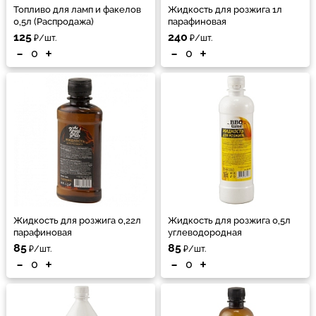
Топливо для ламп и факелов
Жидкость для розжига 1л
0,5л (Распродажа)
парафиновая
125
240
₽/шт.
₽/шт.
-
+
-
+
Жидкость для розжига 0,22л
Жидкость для розжига 0,5л
парафиновая
углеводородная
85
85
₽/шт.
₽/шт.
-
+
-
+