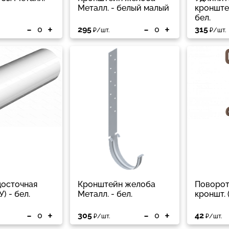
Металл. - белый малый
кронште
бел.
-
+
-
+
295
315
₽/шт.
₽/шт.
досточная
Кронштейн желоба
Поворот
У) - бел.
Металл. - бел.
кроншт. (
-
+
-
+
305
42
₽/шт.
₽/шт.