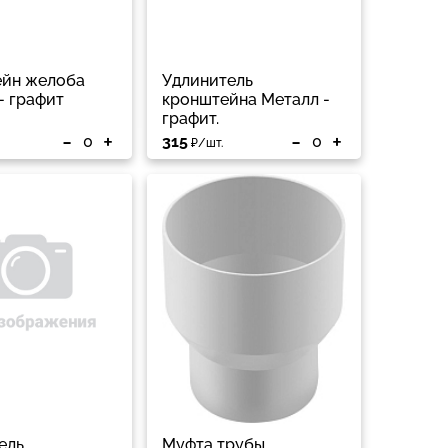
йн желоба
Удлинитель
- графит
кронштейна Металл -
графит.
-
+
-
+
315
₽/шт.
ель
Муфта трубы