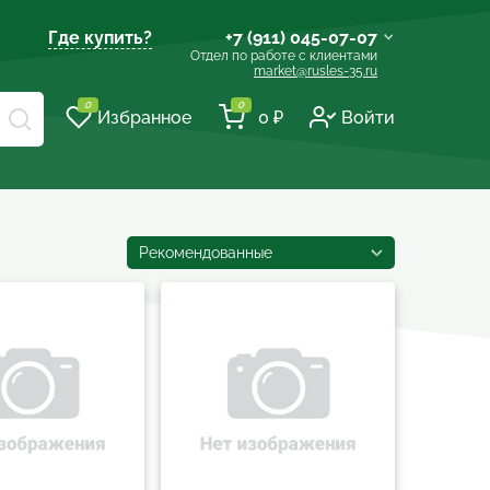
Где купить?
+7 (911) 045-07-07
Отдел по работе с клиентами
market@rusles-35.ru
+7 (921) 238-17-99
0
0
Избранное
0 ₽
Войти
volles@rusles-35.ru
+7 (911) 501-72-50
sale@rusles-35.ru
+7 (921) 688-18-61
Рекомендованные
develop@rusles-35.ru
+7 (921) 140-23-23
vologda@rusles-35.ru
+7 (921) 601-24-24
d0ski@rusles-35.ru