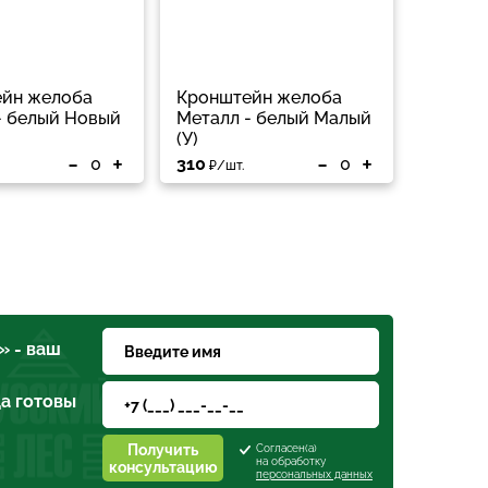
йн желоба
Кронштейн желоба
- белый Новый
Металл - белый Малый
(У)
-
+
-
+
310
₽/шт.
» - ваш
а готовы
Получить
Согласен(а)
на обработку
консультацию
персональных данных