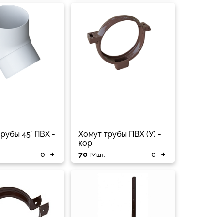
рубы 45° ПВХ -
Хомут трубы ПВХ (У) -
кор.
-
+
-
+
70
₽/шт.