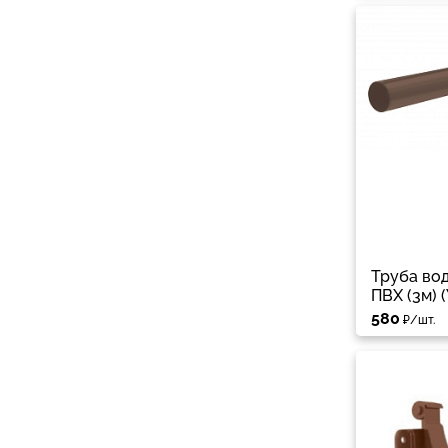
Труба во
ПВХ (3м) (
580
₽/шт.