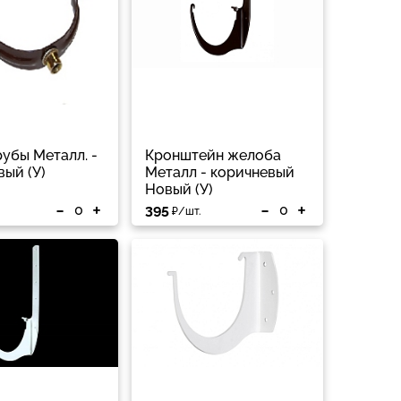
рубы Металл. -
Кронштейн желоба
вый (У)
Металл - коричневый
Новый (У)
-
+
-
+
395
₽/шт.