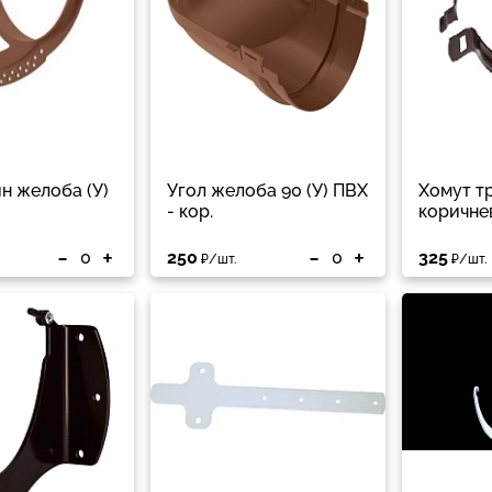
н желоба (У)
Угол желоба 90 (У) ПВХ
Хомут т
- кор.
коричне
-
+
-
+
250
325
₽/шт.
₽/шт.