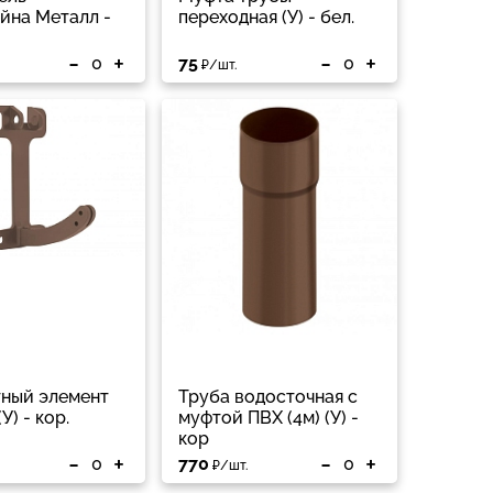
йна Металл -
переходная (У) - бел.
-
+
-
+
75
₽/шт.
ный элемент
Труба водосточная с
У) - кор.
муфтой ПВХ (4м) (У) -
кор
-
+
-
+
770
₽/шт.