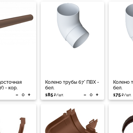
досточная
Колено трубы 67° ПВХ -
Колено т
У) - кор.
бел.
бел.
-
+
-
+
185
175
₽/шт.
₽/шт.