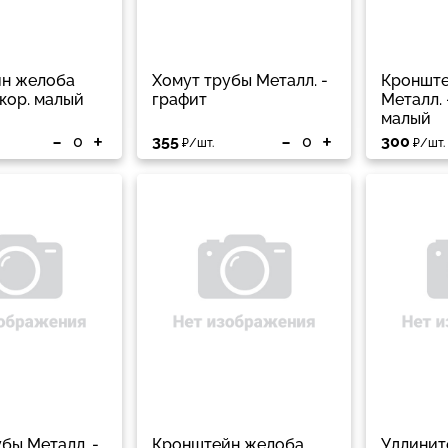
н желоба
Хомут трубы Металл. -
Кронште
 кор. малый
графит
Металл. 
малый
-
+
-
+
355
300
₽/шт.
₽/шт.
бы Металл. -
Кронштейн желоба
Удлинит