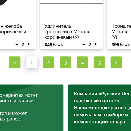
н желоба
Удлинитель
Кронште
 коричневый
кронштейна Металл -
Металл 
коричневый (У)
(У)
-
+
-
+
245
395
₽/шт.
₽/шт.
<
1
2
3
4
5
>
Компания «Русский Лес
ермаркетах могут
мость и наличие
надёжный партнёр.
Наши менеджеры всегд
тся и может
помочь вам в выборе и
ых ранее.
комплектации товара.