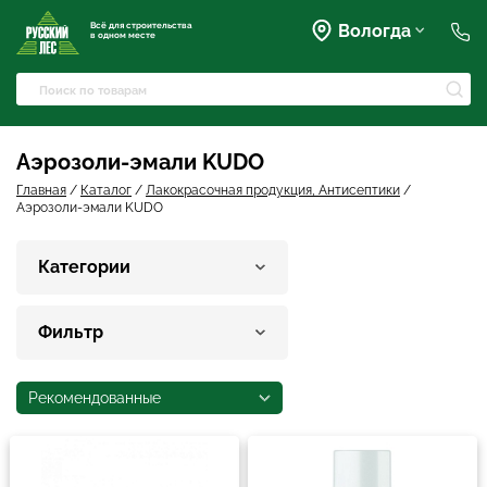
Всё для строительства
Вологда
в одном месте
+7 (911) 045-07-07
market@rusles-35.ru
+7 (921) 238-17-99
Преображенского, 63
Аэрозоли-эмали KUDO
volles@rusles-35.ru
+7 (911) 501-72-50
Главная
/
Каталог
/
Лакокрасочная продукция, Антисептики
/
Аэрозоли-эмали KUDO
Чернышевского, 141Б
sale@rusles-35.ru
+7 (921) 688-18-61
Категории
Окружное шоссе, 18
develop@rusles-35.ru
+7 (921) 140-23-23
Горького, 133
Фильтр
vologda@rusles-35.ru
+7 (921) 601-24-24
дер. Яскино, ул. Окружная,
2с1
Рекомендованные
d0ski@rusles-35.ru