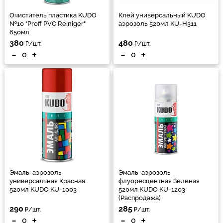
Очиститель пластика KUDO
Клей универсальный KUDO
№10 "Proff PVC Reiniger"
аэрозоль 520мл KU-H311
650мл
380
480
₽/шт.
₽/шт.
-
+
-
+
Эмаль-аэрозоль
Эмаль-аэрозоль
универсальная Красная
флуоресцентная Зеленая
520мл KUDO KU-1003
520мл KUDO KU-1203
(Распродажа)
290
285
₽/шт.
₽/шт.
-
+
-
+