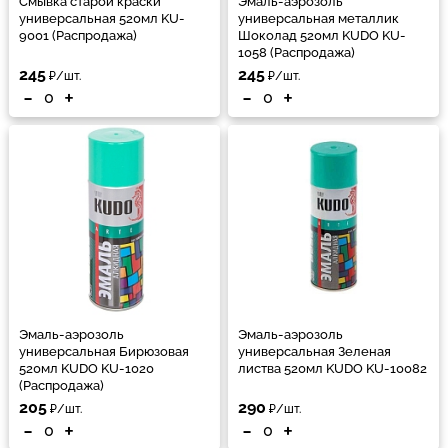
Смывка старой краски
Эмаль-аэрозоль
универсальная 520мл KU-
универсальная металлик
9001 (Распродажа)
Шоколад 520мл KUDO KU-
1058 (Распродажа)
245
245
₽/шт.
₽/шт.
-
+
-
+
Эмаль-аэрозоль
Эмаль-аэрозоль
универсальная Бирюзовая
универсальная Зеленая
520мл KUDO KU-1020
листва 520мл KUDO KU-10082
(Распродажа)
205
290
₽/шт.
₽/шт.
-
+
-
+