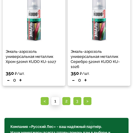
Эмаль-аэрозоль
Эмаль-аэрозоль
универсальная металлик
универсальная металлик
Хром 520мл KUDO KU-1027
Серебро 520мл KUDO KU-
1026
350
350
₽/шт.
₽/шт.
-
+
-
+
<
1
2
3
>
Компания «Русский Лес» - ваш надёжный партнёр.
Наши менеджеры всегда готовы помочь вам в выборе и