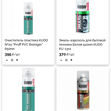
Очиститель пластика KUDO
Эмаль-аэрозоль для бытовой
№20 "Proff PVC Reiniger"
техники Белая 520мл.KUDO
650мл
KU-1311
395
370
₽/шт.
₽/шт.
-
+
-
+