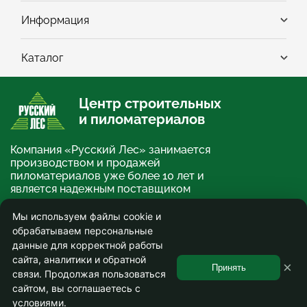
Информация
Каталог
Центр строительных
и пиломатериалов
Компания «Русский Лес» занимается
производством и продажей
пиломатериалов уже более 10 лет и
является надежным поставщиком
строительных и отделочных
материалов.
Мы используем файлы cookie и
обрабатываем персональные
×
О компании
данные для корректной работы
сайта, аналитики и обратной
© ООО «Русский Лес» 2013-2026. Информация на сайте не является публичной
×
офертой и носит ознакомительный характер.
Принять
связи. Продолжая пользоваться
Используя сайт, вы соглашаетесь на сбор и обработку персональных данных.
Соглашение на обработку персональных данных
.
сайтом, вы соглашаетесь с
условиями.
0