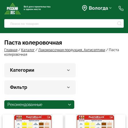
Всё для строительства
Вологда
в одном месте
+7 (911) 045-07-07
market@rusles-35.ru
+7 (921) 238-17-99
Преображенского, 63
Паста колеровочная
volles@rusles-35.ru
+7 (911) 501-72-50
Главная
/
Каталог
/
Лакокрасочная продукция, Антисептики
/
Паста
колеровочная
Чернышевского, 141Б
sale@rusles-35.ru
+7 (921) 688-18-61
Категории
Окружное шоссе, 18
develop@rusles-35.ru
+7 (921) 140-23-23
Горького, 133
Фильтр
vologda@rusles-35.ru
+7 (921) 601-24-24
дер. Яскино, ул. Окружная,
2с1
Рекомендованные
d0ski@rusles-35.ru