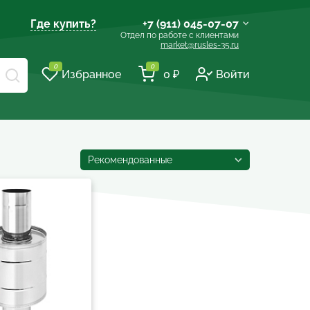
Где купить?
+7 (911) 045-07-07
Отдел по работе с клиентами
market@rusles-35.ru
+7 (921) 238-17-99
0
0
Избранное
0 ₽
Войти
volles@rusles-35.ru
+7 (911) 501-72-50
sale@rusles-35.ru
+7 (921) 688-18-61
Рекомендованные
develop@rusles-35.ru
+7 (921) 140-23-23
vologda@rusles-35.ru
+7 (921) 601-24-24
d0ski@rusles-35.ru