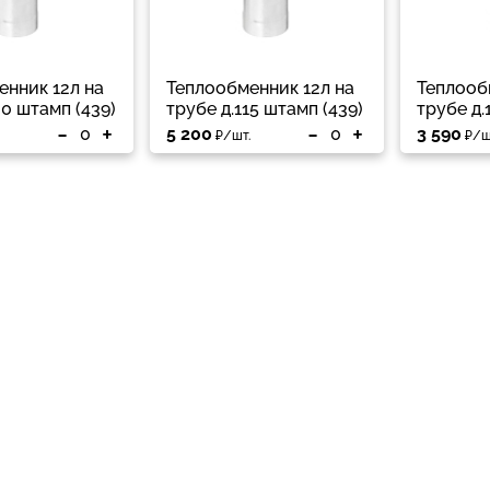
енник 12л на
Теплообменник 12л на
Теплооб
20 штамп (439)
трубе д.115 штамп (439)
трубе д.
-
+
-
+
5 200
3 590
₽/шт.
₽/ш