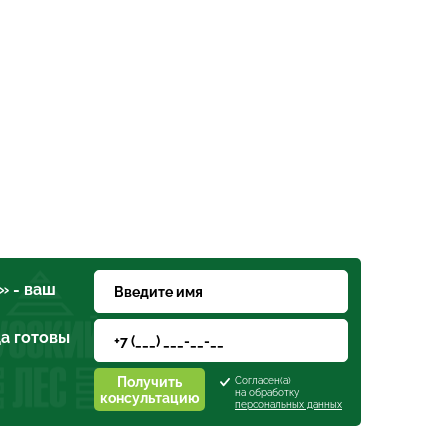
» - ваш
а готовы
Получить
Согласен(а)
на обработку
консультацию
персональных данных