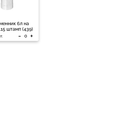
менник 6л на
115 штамп (439)
-
+
т.